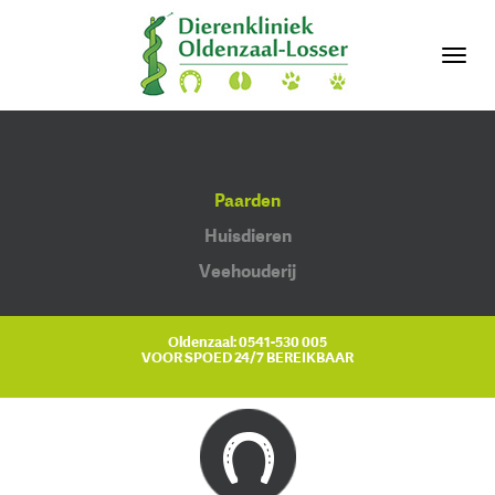
Toggl
navig
Paarden
Huisdieren
Veehouderij
Oldenzaal:
0541-530 005
VOOR SPOED 24/7 BEREIKBAAR