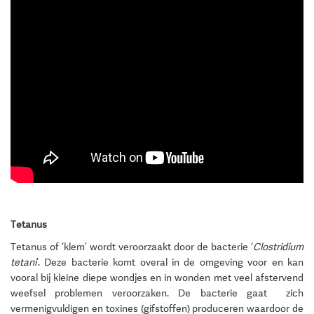
Tetanus
Tetanus of ‘klem’ wordt veroorzaakt door de bacterie ‘
Clostridium
tetani
’. Deze bacterie komt overal in de omgeving voor en kan
vooral bij kleine diepe wondjes en in wonden met veel afstervend
weefsel problemen veroorzaken. De bacterie gaat zich
vermenigvuldigen en toxines (gifstoffen) produceren waardoor de