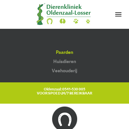
Toggl
navig
Paarden
Huisdieren
Veehouderij
Oldenzaal:
0541-530 005
VOOR SPOED 24/7 BEREIKBAAR