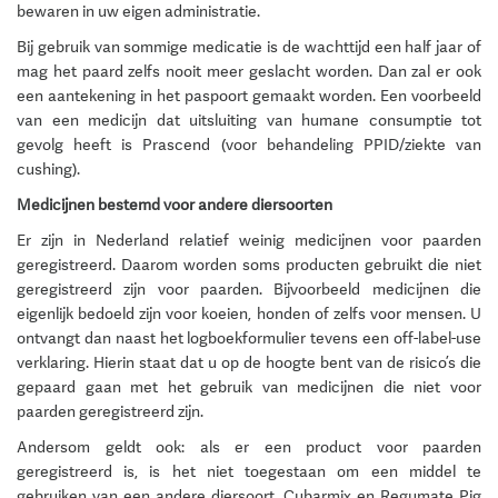
bewaren in uw eigen administratie.
Bij gebruik van sommige medicatie is de wachttijd een half jaar of
mag het paard zelfs nooit meer geslacht worden. Dan zal er ook
een aantekening in het paspoort gemaakt worden. Een voorbeeld
van een medicijn dat uitsluiting van humane consumptie tot
gevolg heeft is Prascend (voor behandeling PPID/ziekte van
cushing).
Medicijnen bestemd voor andere diersoorten
Er zijn in Nederland relatief weinig medicijnen voor paarden
geregistreerd. Daarom worden soms producten gebruikt die niet
geregistreerd zijn voor paarden. Bijvoorbeeld medicijnen die
eigenlijk bedoeld zijn voor koeien, honden of zelfs voor mensen. U
ontvangt dan naast het logboekformulier tevens een off-label-use
verklaring. Hierin staat dat u op de hoogte bent van de risico’s die
gepaard gaan met het gebruik van medicijnen die niet voor
paarden geregistreerd zijn.
Andersom geldt ook: als er een product voor paarden
geregistreerd is, is het niet toegestaan om een middel te
gebruiken van een andere diersoort. Cubarmix en Regumate Pig