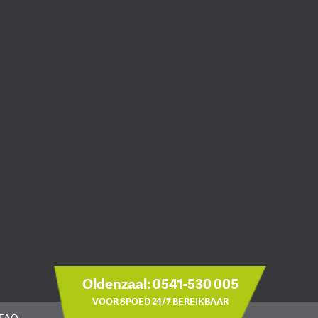
Oldenzaal:
0541-530 005
VOOR SPOED 24/7 BEREIKBAAR
FAQ