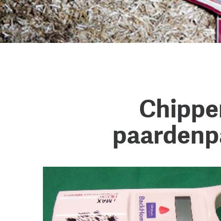
Chippe
paardenp