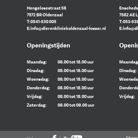
Hengelosestraat 58
Enschede
7572 BR Oldenzaal
7582 AE 
T:
0541-530 005
T:
053-53
E:
info@dierenkliniekoldenzaal-losser.nl
E:
info@di
Openingstijden
Openin
Maandag:
08.00 tot 18.00 uur
Maandag
Dinsdag:
08.00 tot 18.00 uur
Dinsdag:
Woensdag:
08.00 tot 18.00 uur
Woensda
Donderdag:
08.00 tot 18.00 uur
Donderda
Vrijdag:
08.00 tot 18.00 uur
Vrijdag:
Zaterdag:
08.00 tot 09.00 uur
Sitem