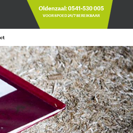
Oldenzaal:
0541-530 005
VOOR SPOED 24/7 BEREIKBAAR
act