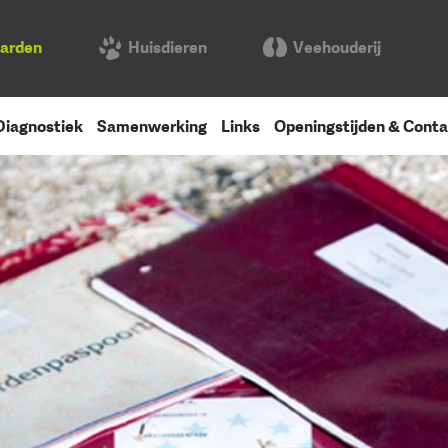
arden
Huisdieren
Veehouderij
Diagnostiek
Samenwerking
Links
Openingstijden & Cont