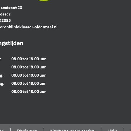
sestraat 23
Losser
8 2385
erenklinieklosser-oldenzaal.nl
gstijden
:
08.00 tot 18.00 uur
08.00 tot 18.00 uur
g:
08.00 tot 18.00 uur
g:
08.00 tot 18.00 uur
08.00 tot 18.00 uur
ap
Disclaimer
Algemene Voorwaarden
Links