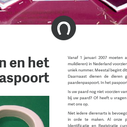
n en het
Vanaf 1 januari 2007 moeten al
muildieren) in Nederland voorzie
uniek nummer. Meestal begint d
aspoort
Daarnaast dienen de dieren ge
paardenpaspoort. In het paspoor
Is uw paard nog niet voorzien van
bij uw paard? Of heeft u vrage
met ons op.
Niet iedere dierenarts is bevoeg
in orde te maken. Al onze p
Identificatie en Registratie c