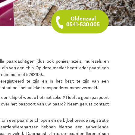
Oldenzaal
0541-530 005
le paardachtigen (dus ook ponies, ezels, muilezels en
n zijn van een chip. Op deze manier heeft ieder paard een
it nummer met 5282100…
registreerd te zijn en in het bezit te zijn van een
t staat ook het unieke transpondernummer vermeld.
 een chip of weet u het niet zeker? Heeft u geen paspoort
n over het paspoort van uw paard? Neem gerust contact
d om een paard te chippen en de bijbehorende registratie
aardendierenartsen hebben hiertoe een aanvullende
ursus gevolgd. Daarnaast zijn onze paardendierenartsen